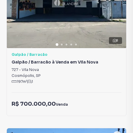
8
Galpão / Barracão
Galpão / Barracão à Venda em Vila Nova
727
-
Vila Nova
Cosmópolis
,
SP
197
m²
1
R$ 700.000,00
Venda