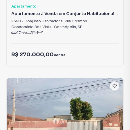
Apartamento
Apartamento à Venda em Conjunto Habitacional
Vila Cosmos
2550
-
Conjunto Habitacional Vila Cosmos
Condomínio Boa Vista
·
Cosmópolis
,
SP
47
m²
2
1
1
R$ 270.000,00
Venda