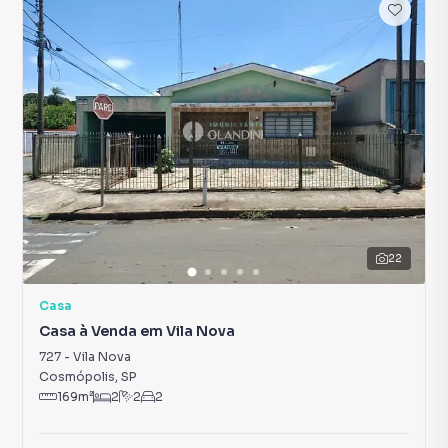
22
Casa
Casa à Venda em Vila Nova
727
-
Vila Nova
Cosmópolis
,
SP
169
m²
2
2
2