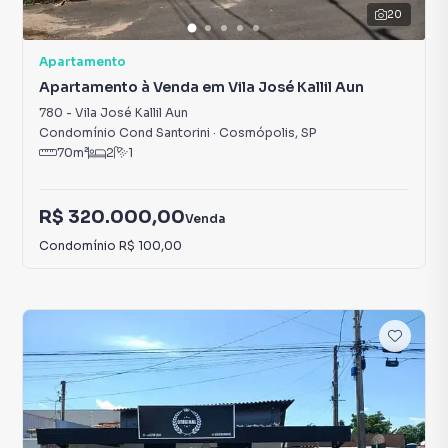
20
Apartamento
Apartamento à Venda em Vila José Kallil Aun
780
-
Vila José Kallil Aun
Condomínio Cond Santorini
·
Cosmópolis
,
SP
70
m²
2
1
R$ 320.000,00
Venda
Condomínio
R$ 100,00