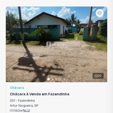
20
Chácara
Chácara à Venda em Fazendinha
251
-
Fazendinha
Artur Nogueira
,
SP
150
m²
2