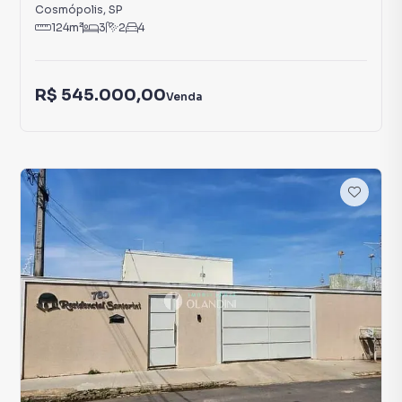
Cosmópolis
,
SP
124
m²
3
2
4
R$ 545.000,00
Venda