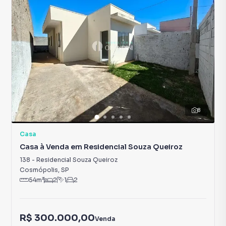
8
Casa
Casa à Venda em Residencial Souza Queiroz
138
-
Residencial Souza Queiroz
Cosmópolis
,
SP
54
m²
2
1
2
R$ 300.000,00
Venda