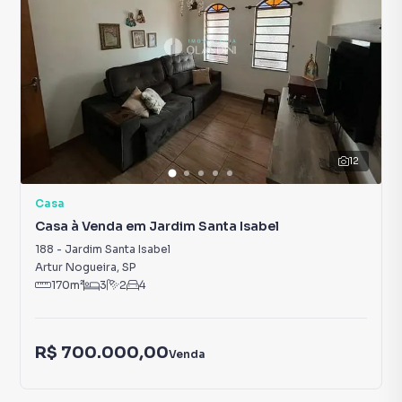
12
Casa
Casa à Venda em Jardim Santa Isabel
188
-
Jardim Santa Isabel
Artur Nogueira
,
SP
170
m²
3
2
4
R$ 700.000,00
Venda