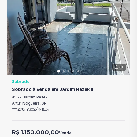
20
Sobrado
Sobrado à Venda em Jardim Rezek II
455
-
Jardim Rezek II
Artur Nogueira
,
SP
278
m²
3
1
4
R$ 1.150.000,00
Venda