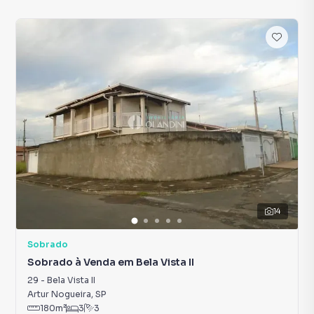
14
Sobrado
Sobrado à Venda em Bela Vista II
29
-
Bela Vista II
Artur Nogueira
,
SP
180
m²
3
3