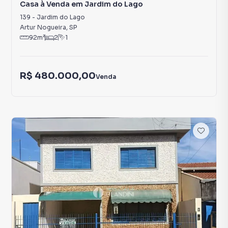
Casa à Venda em Jardim do Lago
139
-
Jardim do Lago
Artur Nogueira
,
SP
92
m²
2
1
R$ 480.000,00
Venda