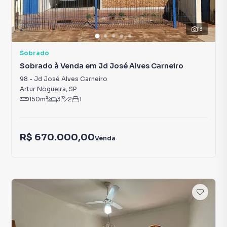
13
Sobrado
Sobrado à Venda em Jd José Alves Carneiro
98
-
Jd José Alves Carneiro
Artur Nogueira
,
SP
150
m²
3
2
1
R$ 670.000,00
Venda