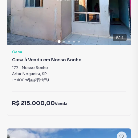
13
Casa
Casa à Venda em Nosso Sonho
172
-
Nosso Sonho
Artur Nogueira
,
SP
100
m²
2
1
1
R$ 215.000,00
Venda