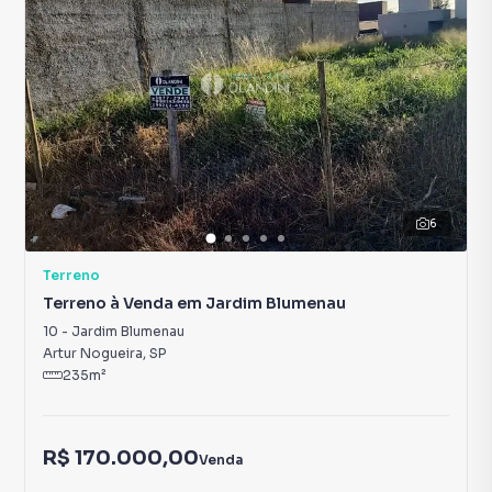
6
Terreno
Terreno à Venda em Jardim Blumenau
10
-
Jardim Blumenau
Artur Nogueira
,
SP
235
m²
R$ 170.000,00
Venda