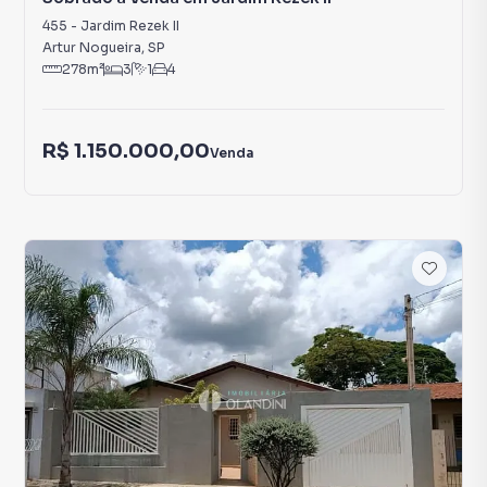
455
-
Jardim Rezek II
Artur Nogueira
,
SP
278
m²
3
1
4
R$ 1.150.000,00
Venda