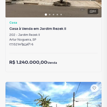
30
Casa
Casa à Venda em Jardim Rezek II
202
-
Jardim Rezek II
Artur Nogueira
,
SP
321
m²
4
6
R$ 1.240.000,00
Venda