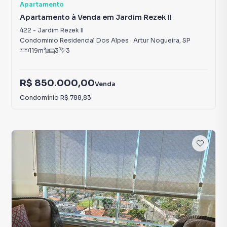
Apartamento
Apartamento à Venda em Jardim Rezek II
422
-
Jardim Rezek II
Condominio Residencial Dos Alpes
·
Artur Nogueira
,
SP
119
m²
3
3
R$ 850.000,00
Venda
Condomínio
R$ 788,83