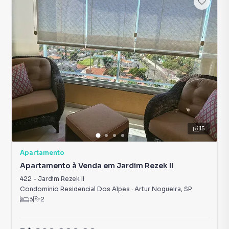
15
Apartamento
Apartamento à Venda em Jardim Rezek II
422
-
Jardim Rezek II
Condominio Residencial Dos Alpes
·
Artur Nogueira
,
SP
3
2