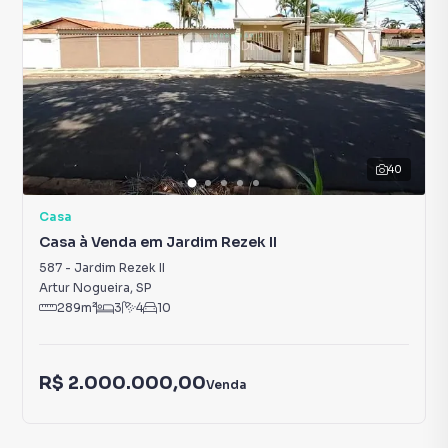
40
Casa
Casa à Venda em Jardim Rezek II
587
-
Jardim Rezek II
Artur Nogueira
,
SP
289
m²
3
4
10
R$ 2.000.000,00
Venda