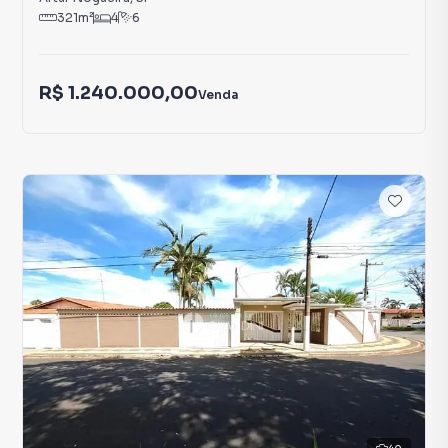
321
m²
4
6
R$ 1.240.000,00
Venda