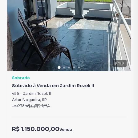
20
Sobrado
Sobrado à Venda em Jardim Rezek II
455
-
Jardim Rezek II
Artur Nogueira
,
SP
278
m²
3
1
4
R$ 1.150.000,00
Venda