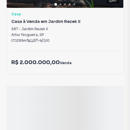
40
Casa
Casa à Venda em Jardim Rezek II
587
-
Jardim Rezek II
Artur Nogueira
,
SP
289
m²
3
4
10
R$ 2.000.000,00
Venda