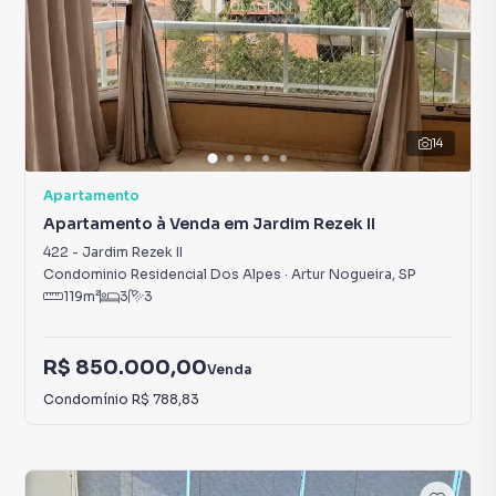
14
Apartamento
Apartamento à Venda em Jardim Rezek II
422
-
Jardim Rezek II
Condominio Residencial Dos Alpes
·
Artur Nogueira
,
SP
119
m²
3
3
R$ 850.000,00
Venda
Condomínio
R$ 788,83