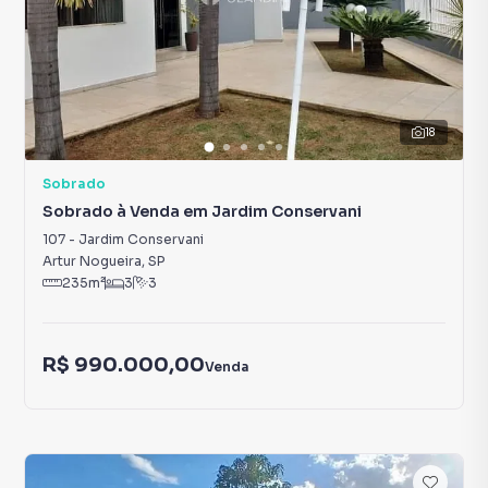
18
Sobrado
Sobrado à Venda em Jardim Conservani
107
-
Jardim Conservani
Artur Nogueira
,
SP
235
m²
3
3
R$ 990.000,00
Venda