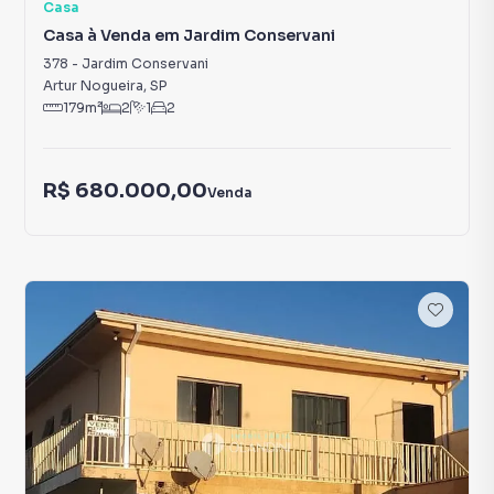
Casa
Casa à Venda em Jardim Conservani
378
-
Jardim Conservani
Artur Nogueira
,
SP
179
m²
2
1
2
R$ 680.000,00
Venda