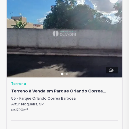
2
Terreno
Terreno à Venda em Parque Orlando Correa
Barbosa
85
-
Parque Orlando Correa Barbosa
Artur Nogueira
,
SP
720
m²