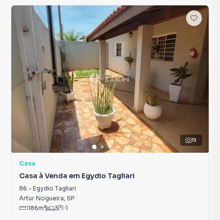
19
Casa
Casa à Venda em Egydio Tagliari
86
-
Egydio Tagliari
Artur Nogueira
,
SP
186
m²
3
1