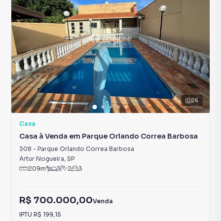
26
Casa
Casa à Venda em Parque Orlando Correa Barbosa
308
-
Parque Orlando Correa Barbosa
Artur Nogueira
,
SP
209
m²
3
2
3
R$ 700.000,00
Venda
IPTU
R$ 199,15