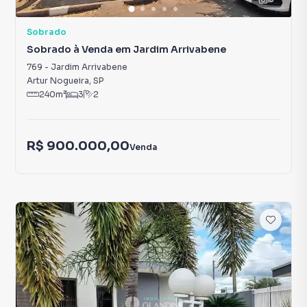
Sobrado
Sobrado à Venda em Jardim Arrivabene
769
-
Jardim Arrivabene
Artur Nogueira
,
SP
240
m²
3
2
R$ 900.000,00
Venda