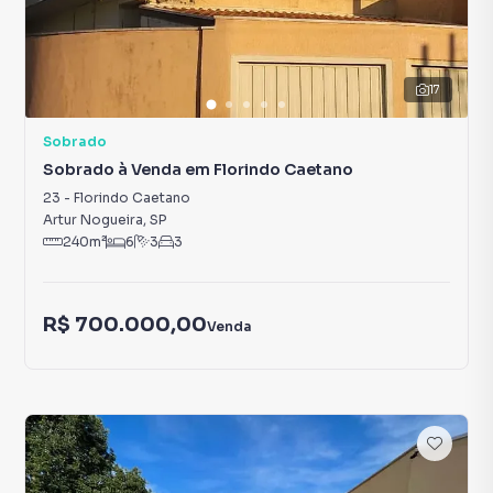
17
Sobrado
Sobrado à Venda em Florindo Caetano
23
-
Florindo Caetano
Artur Nogueira
,
SP
240
m²
6
3
3
R$ 700.000,00
Venda