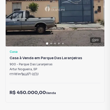
20
Casa
Casa à Venda em Parque Das Laranjeiras
900
-
Parque Das Laranjeiras
Artur Nogueira
,
SP
181
m²
3
2
1
R$ 450.000,00
Venda