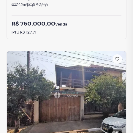
142
m²
3
2
4
R$ 750.000,00
Venda
IPTU
R$ 127,71
13