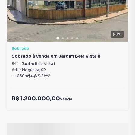
22
Sobrado
Sobrado à Venda em Jardim Bela Vista II
541
-
Jardim Bela Vista II
Artur Nogueira
,
SP
280
m²
3
2
2
R$ 1.200.000,00
Venda