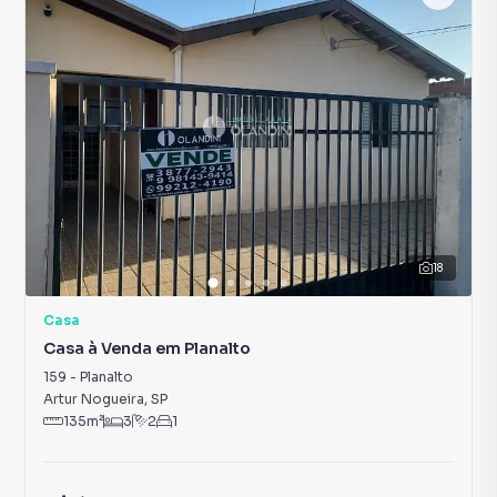
18
Casa
Casa à Venda em Planalto
159
-
Planalto
Artur Nogueira
,
SP
135
m²
3
2
1