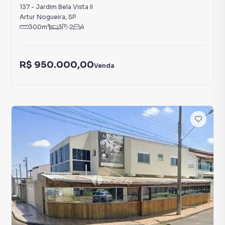
137
-
Jardim Bela Vista II
Artur Nogueira
,
SP
300
m²
3
2
4
R$ 950.000,00
Venda