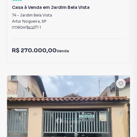
Casa à Venda em Jardim Bela Vista
74
-
Jardim Bela Vista
Artur Nogueira
,
SP
80
m²
2
1
R$ 270.000,00
Venda