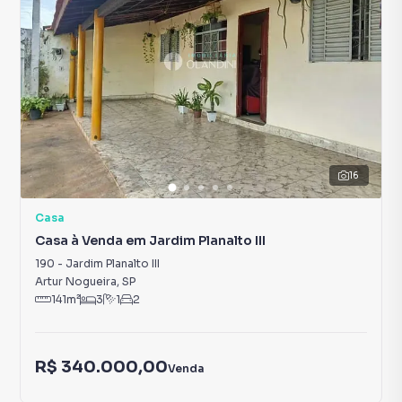
16
Casa
Casa à Venda em Jardim Planalto III
190
-
Jardim Planalto III
Artur Nogueira
,
SP
141
m²
3
1
2
R$ 340.000,00
Venda