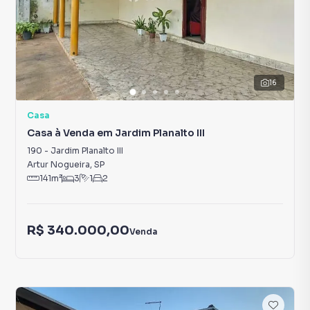
16
Casa
Casa à Venda em Jardim Planalto III
190
-
Jardim Planalto III
Artur Nogueira
,
SP
141
m²
3
1
2
R$ 340.000,00
Venda