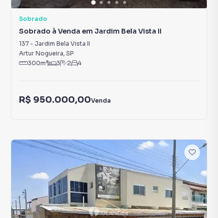
Sobrado
Sobrado à Venda em Jardim Bela Vista II
137
-
Jardim Bela Vista II
Artur Nogueira
,
SP
300
m²
3
2
4
R$ 950.000,00
Venda