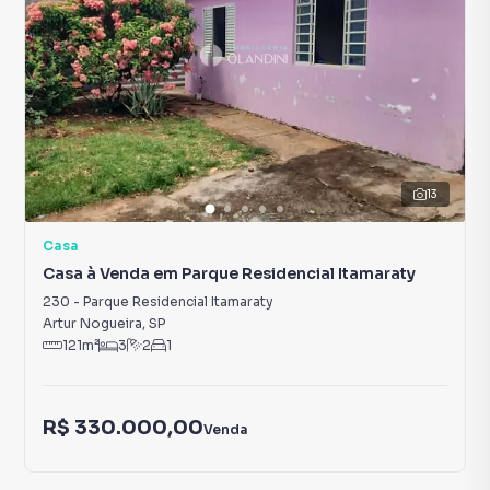
13
Casa
Casa à Venda em Parque Residencial Itamaraty
230
-
Parque Residencial Itamaraty
Artur Nogueira
,
SP
121
m²
3
2
1
R$ 330.000,00
Venda