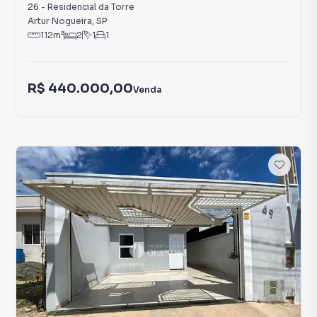
26
-
Residencial da Torre
Artur Nogueira
,
SP
112
m²
2
1
1
R$ 440.000,00
Venda